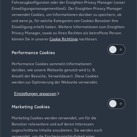
Audi Services
Fahrzeugkonfigurator oder der Ensighten Privacy Manager (unser
Über Audi
Kundenservice
Einwilligungsmanagementtool). Der Ensighten Privacy Manager
Finanzierung
Garantie
verwendet Cookies, um Informationen darüber zu speichern, ob
Händlersuche
und wenn ja, für welche Kategorien von Cookies Benutzer ihre
Aktionen & Angebote
Unternehmen
Audi digital services
Einwilligung erteilt haben. Weitere Informationen zum Ensighten
Audi Code
Privacy Manager, sowie zu Ihren Rechten als betroffene Person
Geschäftskunden
Karriere
myAudi
können Sie in unserer
Cookie Richtlinie
nachlesen.
Häufige Fragen (FAQ)
Investor Relations
Performance Cookies
© 2026 AUDI AG. Alle Rechte vorbehalten
Audi Online Beratung
Presse & Media Center
Performance Cookies sammeln Informationen
Impressum
Rechtliches
Hinweisgebersystem
Online-Terminvereinbarung
darüber, wie unsere Webseite genutzt wird (z. B.
Datenschutz
Datenschutzinformation
Cookie-Einstellungen
Anzahl der Besuche, Verweildauer). Diese Cookies
Servicekontakt
werden zur Optimierung der Webseite verwendet.
Cookie-Richtlinie
Barrierefreiheit
Audi erleben
Digital Services Act
EU Data Act
Bordbuch & Bedienungsanleitungen
Einstellungen anpassen
Newsletter
Verträge kündigen
Marketing Cookies
1
Versicherungsleistungen werden durch den Audi
Marketing Cookies werden verwendet, um für die
VersicherungsService, Zweigniederlassung der Volkswagen
Benutzer relevantere und auf deren Interessen
zugeschnittene Inhalte anzubieten. Sie werden auch
Versicherungsdienst GmbH, Gifhorner Str. 57, 38112
verwendet, um die Erscheinungshäufigkeit einer