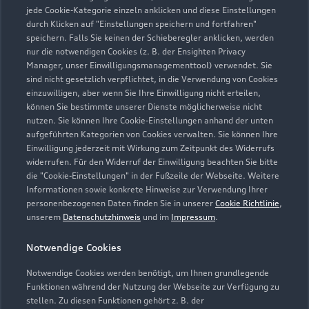
Geöffnet bis
18:00
jede Cookie-Kategorie einzeln anklicken und diese Einstellungen
durch Klicken auf "Einstellungen speichern und fortfahren"
speichern. Falls Sie keinen der Schieberegler anklicken, werden
Service
nur die notwendigen Cookies (z. B. der Ensighten Privacy
Geöffnet bis
18:00
Manager, unser Einwilligungsmanagementtool) verwendet. Sie
sind nicht gesetzlich verpflichtet, in die Verwendung von Cookies
einzuwilligen, aber wenn Sie Ihre Einwilligung nicht erteilen,
können Sie bestimmte unserer Dienste möglicherweise nicht
nutzen. Sie können Ihre Cookie-Einstellungen anhand der unten
Zurück nach oben
aufgeführten Kategorien von Cookies verwalten. Sie können Ihre
Einwilligung jederzeit mit Wirkung zum Zeitpunkt des Widerrufs
Modelle
widerrufen. Für den Widerruf der Einwilligung beachten Sie bitte
die "Cookie-Einstellungen" in der Fußzeile der Webseite. Weitere
Informationen sowie konkrete Hinweise zur Verwendung Ihrer
Kaufen & leasen
personenbezogenen Daten finden Sie in unserer
Cookie Richtlinie
,
Alle Modelle
unserem
Datenschutzhinweis
und im
Impressum
.
Modelle vergleichen
Service & Zubehör
Neuwagensuche
Notwendige Cookies
Elektromodelle
Notwendige Cookies werden benötigt, um Ihnen grundlegende
Gebrauchtwagensuche
Support
Saisonale Angebote
Funktionen während der Nutzung der Webseite zur Verfügung zu
Plug-in-Hybride
stellen. Zu diesen Funktionen gehört z. B. der
Gebrauchtwagen